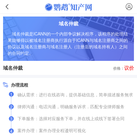
域名仲裁
域名仲裁是ICANN的一个内部争议解决程序，该程序的处理结
果能够得以被域名注册商执行源自于ICANN与域名注册商之间的
协议以及域名注册商与域名注册人（注册后的域名持有人）之间
的合同约定。
域名仲裁
议价
价格：
办理流程
1
确认需求：进行在线咨询，提供基础信息，简单描述服务無求
律师沟通：电话沟通，明确服务诉求．匹配专业律师服务
2
下单服务：选择对应服务下单，并在线上或线下签署合同
3
案件办理：案件办理全程逶明可视化
4